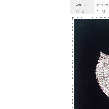
작품크기
45*35 cm
제작년도
2010년