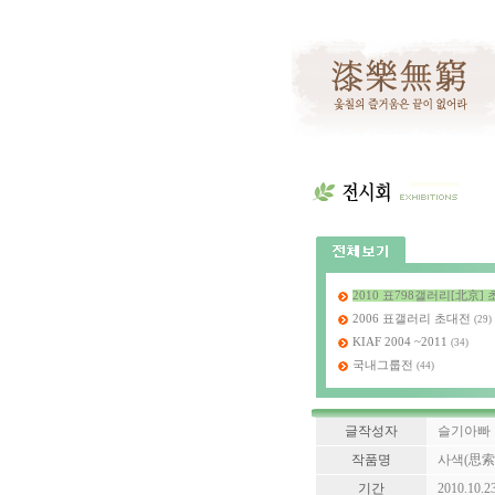
2010 표798갤러리[北京
2006 표갤러리 초대전
(29)
KIAF 2004 ~2011
(34)
국내그룹전
(44)
글작성자
슬기아빠
작품명
사색(思索, c
기간
2010.10.2