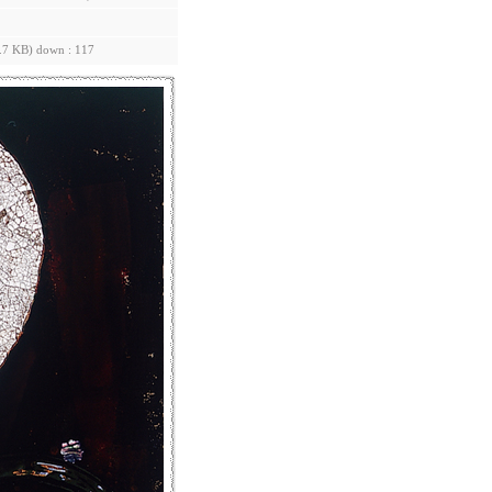
.7 KB) down : 117