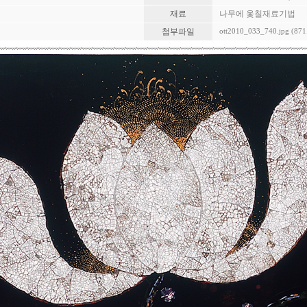
재료
나무에 옻칠재료기법
첨부파일
ott2010_033_740.jpg
(871