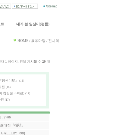
노트
내가 본 임선미(평론)
HOME / 展示마당 / 전시회
현재
1
페이지, 전체 게시물 수
29
개
 『임선미展』
(13)
화전
(18)
 창립전~6회전)
(14)
화전
(17)
 : 2706
京] 초대전『招禧』
GALLERY 798)