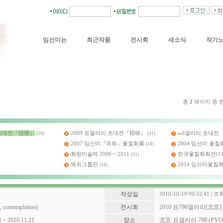
임선미는
최근작품
전시회
새소식
작가
총
2
페이지 중 
] 초대전『招禧』
2009 표갤러리 초대전『招禧』
wil갤러리 초대전
(29)
(41)
2007 임선미『유희』옻칠화展
2004 임선미 옻칠
(18)
화랑미술제 2006 ~ 2011
한국옻칠화회전(1회
(31)
해외그룹전
2014 임선미옻칠
(16)
작성일
2010-10-19 00:32:41 | 조회
ontemplation)
전시회
2010 표798갤러리[北
3 ~ 2010.11.21
장소
北京 표갤러리 798 (PYO 