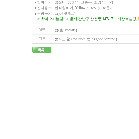
∎참여작가 : 임선미, 송중덕, 신흥우, 조명식 작가
∎전시장소 : 인터알리아, Yellow 프라이빗 라운지
∎관람문의 : 02)3479-0114
☞
찾아오시는길 : 서울시 강남구 삼성동 147-17 레베상트빌딩,
함(含, contain)
문자도 福 (the letter '福' as good fortune )