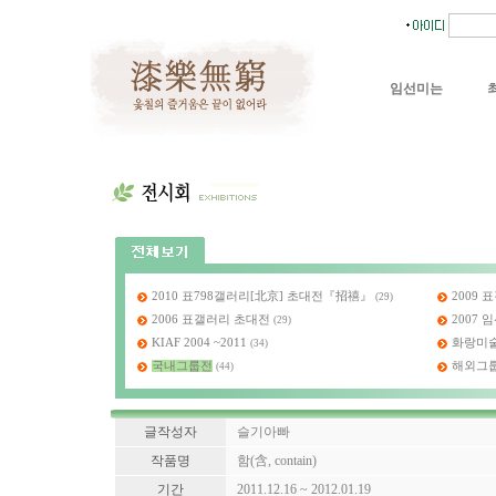
임선미는
2010 표798갤러리[北京] 초대전『招禧』
2009
(29)
2006 표갤러리 초대전
2007
(29)
KIAF 2004 ~2011
화랑미술제
(34)
국내그룹전
해외그
(44)
글작성자
슬기아빠
작품명
함(含, contain)
기간
2011.12.16 ~ 2012.01.19