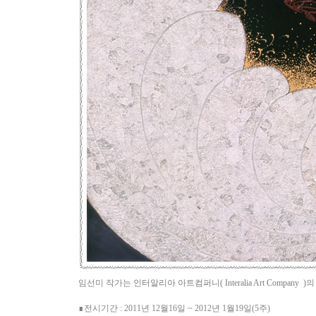
임선미 작가는
인터알리아 아트컴퍼니( Interalia Art Company )
∎전시기간 : 2011년 12월16일 ~ 2012년 1월19일(5주)