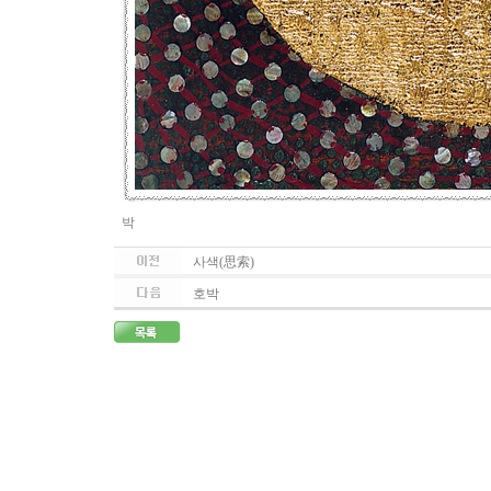
박
사색(思索)
호박