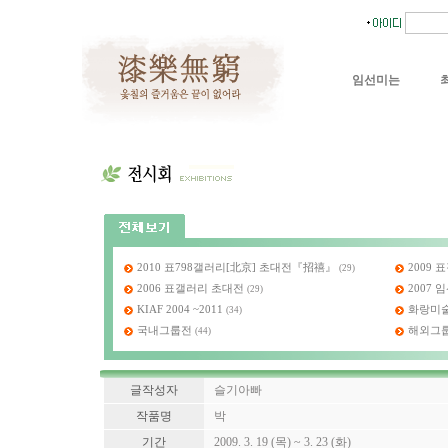
임선미는
2010 표798갤러리[北京] 초대전『招禧』
2009
(29)
2006 표갤러리 초대전
2007
(29)
KIAF 2004 ~2011
화랑미술제
(34)
국내그룹전
해외그
(44)
글작성자
슬기아빠
작품명
박
기간
2009. 3. 19 (목) ~ 3. 23 (화)