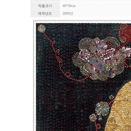
작품크기
40*30cm
제작년도
2009년