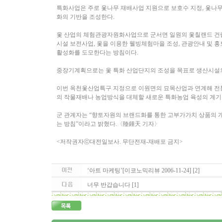
특화사업은 주로 옻나무 재배사업 지원으로 보호수 지정, 옻나무
화의 기반을 조성한다.
옻 산업의 체험관광자원화사업으로 군서면 일원의 옻칠랜드 건립
시설 보전사업, 옻을 이용한 웰빙체험마을 조성, 관광안내 및 
활성화를 도모한다는 방침이다.
중장기계획으로는 옻 특화 산업단지의 조성을 목표로 생산시설의
이번 옥천옻산업특구 지정으로 이원면의 묘목산업과 연계해 전통
의 작물재배나 농업방식을 대체할 새로운 특화농업 육성의 계기
군 관계자는 “향토자원의 브랜드화를 통한 고부가가치 상품의 
는 방침”이라고 밝혔다.〈陸鍾天 기자〉
<저작권자ⓒ대전일보사. 무단전재-재배포 금지>
‘아트 마케팅’[이코노믹리뷰 2006-11-24] [2]
너무 반갑습니다 [1]