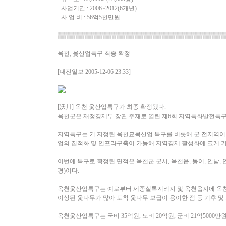
- 사업기간 : 2006~2012(6개년)
- 사 업 비 : 56억5천만원
▒▒▒▒▒▒▒▒▒▒▒▒▒▒▒▒▒▒▒▒▒▒▒▒▒▒▒▒▒▒▒▒▒▒▒▒▒
옥천, 옻산업특구 최종 확정
[대전일보 2005-12-06 23:33]
[沃川] 옥천 옻산업특구가 최종 확정됐다.
옥천군은 재정경제부 장관 주재로 열린 제6회 지역특화발전특
지역특구는 기 지정된 옥천묘목산업 특구를 비롯해 군 전지역이
업의 집적화 및 인프라구축이 가능해 지역경제 활성화에 크게 
이번에 특구로 확정된 면적은 옥천군 군서, 옥천읍, 동이, 안남, 안내
평)이다.
옥천옻산업특구는 예로부터 세종실록지리지 및 옥천읍지에 옥천의 
이상된 옻나무가 많아 토착 옻나무 보급이 용이한 점 등 기후 및
옥천옻산업특구는 국비 35억원, 도비 20억원, 군비 21억5000만원