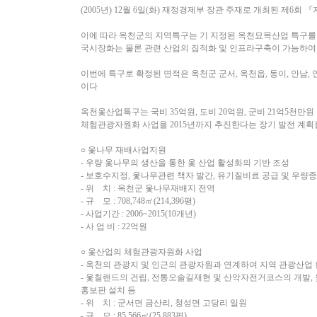
(2005년) 12월 6일(화) 재정경제부 장관 주재로 개최된 
이에 따라 옥천군의 지역특구는 기 지정된 옥천묘목산업 특구를 
국시장화는 물론 관련 산업의 집적화 및 인프라구축이 가능하여
이번에 특구로 확정된 면적은 옥천군 군서, 옥천읍, 동이, 안남, 안내,
이다
옥천옻산업특구는 국비 35억원, 도비 20억원, 군비 21억5천만원
체험관광자원화 사업을 2015년까지 추진한다는 장기 발전 계획을
○ 옻나무 재배사업지원
- 우량 옻나무의 생산을 통한 옻 산업 활성화의 기반 조성
- 보호수지정, 옻나무관련 책자 발간, 유기질비료 공급 및 우량
- 위 치 : 옥천군 옻나무재배지 전역
- 규 모 : 708,748㎡(214,396평)
- 사업기간 : 2006~2015(10개년)
- 사 업 비 : 22억원
○ 옻산업의 체험관광자원화 사업
- 옥천의 관광지 및 인근의 관광자원과 연계하여 지역 관광산업
- 옻칠랜드의 건립, 전통오솔길재현 및 산악자전거코스의 개발,
홍보판 설치 등
- 위 치 : 군서면 금산리, 청성면 고당리 일원
- 규 모 : 85,566㎡(25,883평)