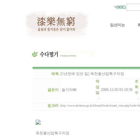
임선미는
제목 :
[1년전에 있던 일] 옥천옻산업특구지정
작
조
성
회
글쓴이 :
슬기아빠
2006-12-05 01:10:30
일
수
:
:
링크#1 :
http://www.okcheon.go.kr/kboard/bodo/board_view.php?code=
옥천옻산업특구지정