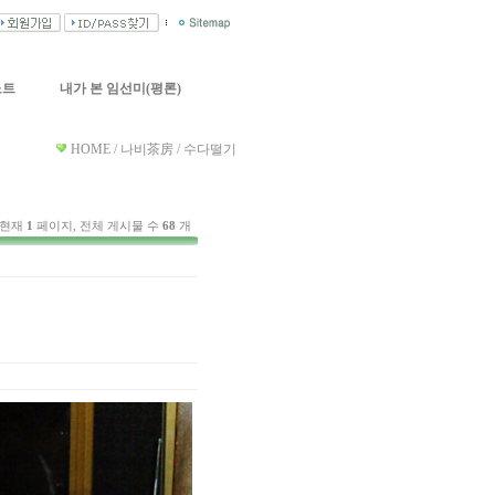
노트
내가 본 임선미(평론)
HOME / 나비茶房 / 수다떨기
 현재
1
페이지, 전체 게시물 수
68
개