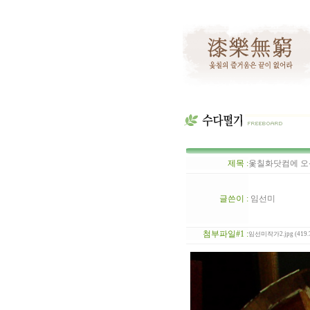
제목 :
옻칠화닷컴에 오
글쓴이 :
임선미
첨부파일#1 :
임선미작가2.jpg (419.