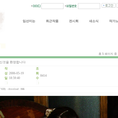
임선미는
최근작품
전시회
새소식
작가
총
5
페이지 중
신것을 환영합니다
작
조
성
2006-05-19
회
8414
일
18:59:40
수
:
:
7 KB)
- download :
166