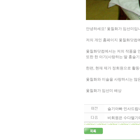
안녕하세요! 옻칠화가 임선미입니
저의 개인 홈페이지 옻칠화닷컴에
옻칠화닷컴에서는 저의 작품을 인
또한 한 아기(사랑하는 딸 홍슬기
한편, 현재 제가 정회원으로 활
옻칠화와 미술을 사랑하시는 많은
옻칠화가 임선미 배상
슬기아빠 인사드립니다
비회원은 수다떨기에