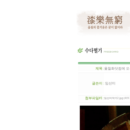
제목 :
옻칠화닷컴에 오
글쓴이 :
임선미
첨부파일#1 :
임선미작가2.jpg (419.