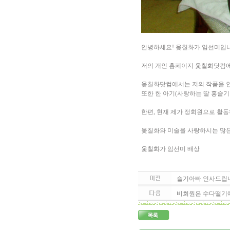
안녕하세요! 옻칠화가 임선미입니
저의 개인 홈페이지 옻칠화닷컴에
옻칠화닷컴에서는 저의 작품을 인
또한 한 아기(사랑하는 딸 홍슬기
한편, 현재 제가 정회원으로 활
옻칠화와 미술을 사랑하시는 많은
옻칠화가 임선미 배상
슬기아빠 인사드립니다
비회원은 수다떨기에