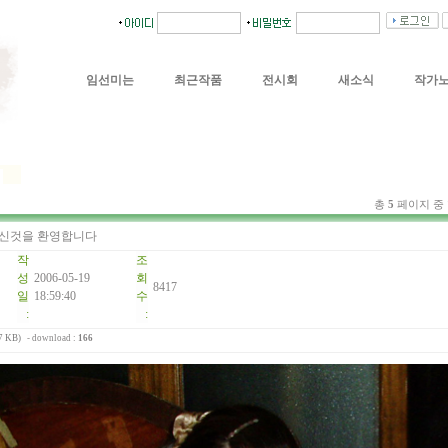
임선미는
최근작품
전시회
새소식
작가
총
5
페이지 중
신것을 환영합니다
작
조
성
2006-05-19
회
8417
일
18:59:40
수
:
:
7 KB)
- download :
166