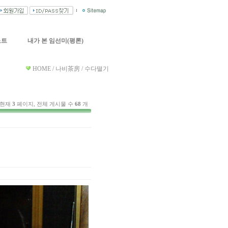
노트
내가 본 임선미(평론)
HOME / 나비茶房 / 수다떨기
 현재
3
페이지, 전체 게시물 수
68
개