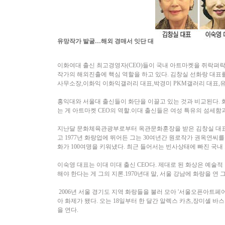
유망작가 발굴…해외 경매서 잇단 대
이화여대 출신 최고경영자(CEO)들이 국내 아트마켓을 쥐락펴락하
작가의 해외진출에 핵심 역할을 하고 있다. 김창실 선화랑 대표
사무소장,이화익 이화익갤러리 대표,박경미 PKM갤러리 대표,
홍익대와 서울대 출신들이 화단을 이끌고 있는 것과 비교된다.
는 게 아트마켓 CEO의 역할.이대 출신들은 여성 특유의 섬세함
지난달 문화체육관광부로부터 옥관문화훈장을 받은 김창실 대표는
고 1977년 화랑업에 뛰어든 그는 30여년간 원로작가 권옥연씨
화가 100여명을 키워냈다. 최근 들어서는 빈사상태에 빠진 국내
이숙영 대표는 이대 미대 출신 CEO다. 제대로 된 화상은 예술
해야 한다는 게 그의 지론.1970년대 말, 서울 강남에 화랑을 연 
2006년 서울 경기도 지역 화랑들을 불러 모아 '서울오픈아트페어
아 화제가 됐다. 오는 18일부터 한 달간 알렉스 카츠,장미셸 
을 연다.