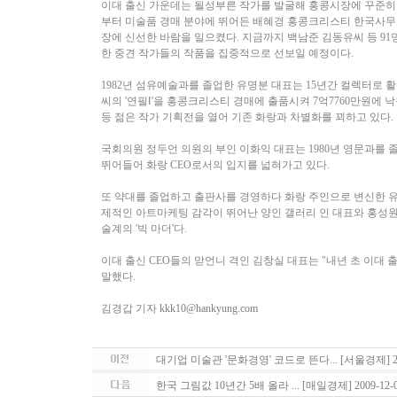
이대 출신 가운데는 될성부른 작가를 발굴해 홍콩시장에 꾸준히 소개
부터 미술품 경매 분야에 뛰어든 배혜경 홍콩크리스티 한국사무소장
장에 신선한 바람을 일으켰다. 지금까지 백남준 김동유씨 등 91명
한 중견 작가들의 작품을 집중적으로 선보일 예정이다.
1982년 섬유예술과를 졸업한 유명분 대표는 15년간 컬렉터로 활
씨의 '연필Ⅰ'을 홍콩크리스티 경매에 출품시켜 7억7760만원에
등 젊은 작가 기획전을 열어 기존 화랑과 차별화를 꾀하고 있다.
국회의원 정두언 의원의 부인 이화익 대표는 1980년 영문과를 
뛰어들어 화랑 CEO로서의 입지를 넓혀가고 있다.
또 약대를 졸업하고 출판사를 경영하다 화랑 주인으로 변신한 유연
제적인 아트마케팅 감각이 뛰어난 양인 갤러리 인 대표와 홍성원
술계의 '빅 마더'다.
이대 출신 CEO들의 맏언니 격인 김창실 대표는 "내년 초 이대
말했다.
김경갑 기자
kkk10@hankyung.com
대기업 미술관 '문화경영' 코드로 뜬다... [서울경제] 200
한국 그림값 10년간 5배 올라 ... [매일경제] 2009-12-