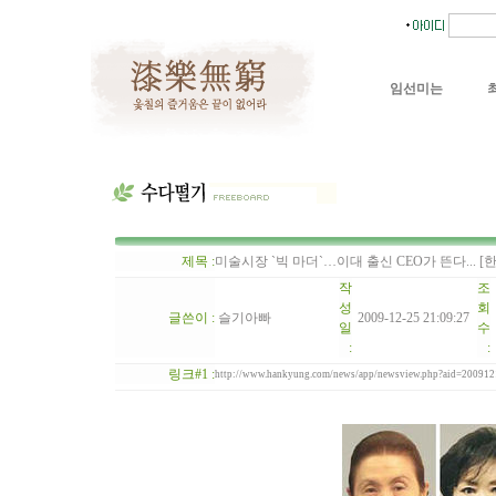
임선미는
제목 :
미술시장 `빅 마더`…이대 출신 CEO가 뜬다... [한국경
작
조
성
회
글쓴이 :
슬기아빠
2009-12-25 21:09:27
일
수
:
:
링크#1 :
http://www.hankyung.com/news/app/newsview.php?aid=20091