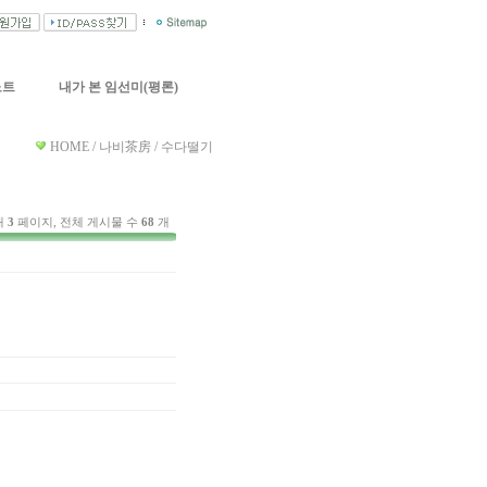
노트
내가 본 임선미(평론)
HOME / 나비茶房 / 수다떨기
재
3
페이지, 전체 게시물 수
68
개