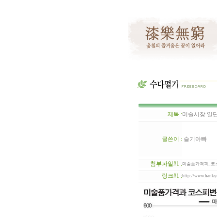
제목 :
미술시장 일단 
글쓴이 :
슬기아빠
첨부파일#1 :
미술품가격과_코스피변
링크#1 :
http://www.hank