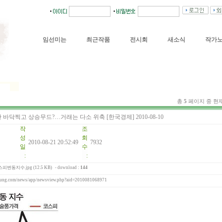
임선미는
최근작품
전시회
새소식
작가
총
5
페이지 중 현
바닥찍고 상승무드?…거래는 다소 위축 [한국경제] 2010-08-10
작
조
성
회
2010-08-21 20:52:49
7932
일
수
:
:
동지수.jpg (12.5 KB)
- download :
144
yung.com/news/app/newsview.php?aid=2010081068971