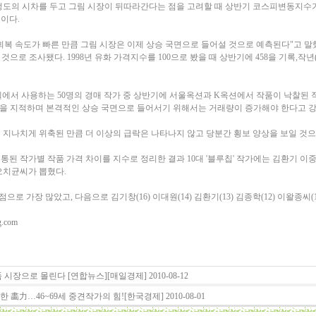
정도의 시차를 두고 그림 시장이 뒤따라간다는 점을 고려할 때 상반기 코스피변동지수가 
이다.
회복 속도가 빠른 만큼 그림 시장은 이제 상승 국면으로 들어설 것으로 예측된다"고 말했
 것으로 조사됐다. 1998년 유화 가격지수를 100으로 봤을 때 상반기에 458을 기록,작년(
델에서 사용하는 50명의 경매 작가 중 상반기에 서울옥션과 K옥션에서 작품이 낙찰된 작
 점을 지적하며 본격적인 상승 국면으로 들어서기 위해서는 거래량이 증가해야 한다고 
이 지나치게 위축된 만큼 더 이상의 급락은 나타나지 않고 당분간 횡보 양상을 보일 것
된 작가별 작품 가격 차이를 지수로 정리한 결과 10대 '블루칩' 작가에는 김환기 이
오치균씨가 뽑혔다.
로 가장 많았고, 다음으로 김기창(16) 이대원(14) 김환기(13) 김종학(12) 이왈종씨(1
g.com
 시장으로 몰린다 [연합뉴스][매일경제] 2010-08-12
 畵力…46~69세 중견작가의 힘![한국경제] 2010-08-01