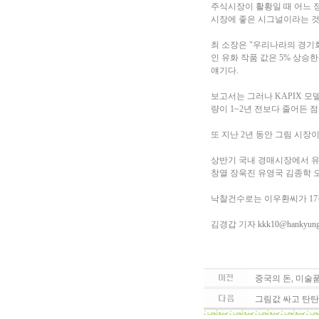
주식시장이 활황일 때 어느 
시장에 좋은 시그널이라는 것
최 소장은 "우리나라의 경기
인 유화 작품 값은 5% 상승한
얘기다.
보고서는 그러나 KAPIX 모
량이 1~2년 전보다 줄어든
또 지난 2년 동안 그림 시장
상반기 국내 경매시장에서 유통
창열 장욱진 유영국 김종학 
낙찰건수로는 이우환씨가 17점으
김경갑 기자
kkk10@hankyun
중국의 돈, 미술품
그림값 싸고 탄탄한