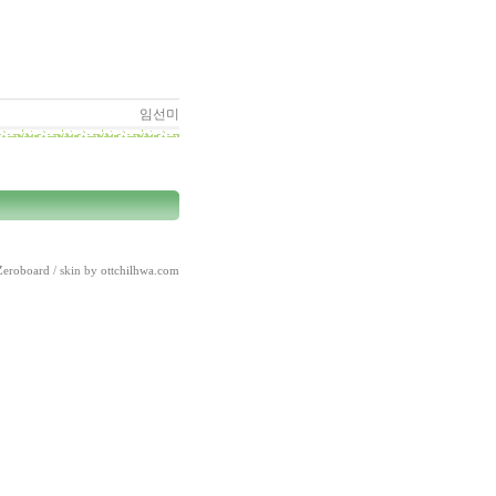
임선미
Zeroboard
/ skin by
ottchilhwa.com