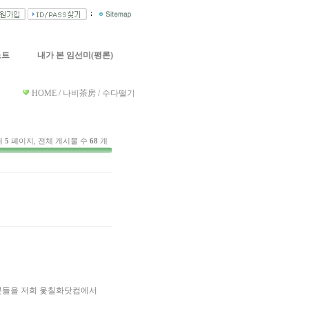
노트
내가 본 임선미(평론)
HOME / 나비茶房 / 수다떨기
재
5
페이지, 전체 게시물 수
68
개
 분들을 저희 옻칠화닷컴에서