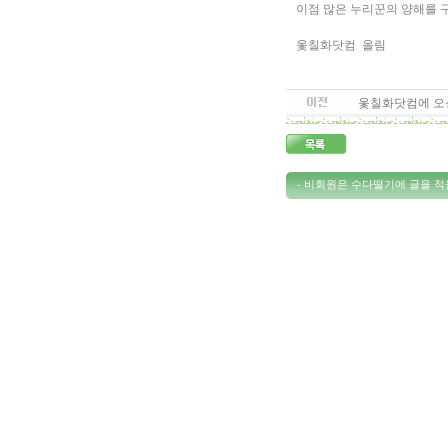
이점 많은 누리꾼의 양해를 
옻칠화닷컴 올림
옻칠화닷컴에 오
- 비회원은 수다떨기에 글을 적을 수 없습니