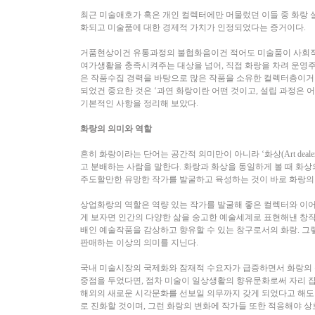
최근 미술애호가 혹은 개인 컬렉터에만 머물렀던 이들 중 화랑 
화되고 미술품에 대한 경제적 가치가 인정되었다는 증거이다.
거품현상이건 유통과정의 불협화음이건 적어도 미술품이 사회적 
여가생활을 충족시켜주는 대상을 넘어, 직접 화랑을 차려 운영주체
은 작품수집 경력을 바탕으로 많은 작품을 소유한 컬렉터층이거
되었건 중요한 것은 ‘과연 화랑이란 어떤 것이고, 설립 과정은 
기본적인 사항을 정리해 보았다.
화랑의 의미와 역할
흔히 화랑이라는 단어는 공간적 의미만이 아니라 ‘화상(Art dea
고 분배하는 사람을 말한다. 화랑과 화상을 동일하게 볼 때 화상
주도할만한 유망한 작가를 발굴하고 육성하는 것이 바로 화랑의
상업화랑의 역할은 역량 있는 작가를 발굴해 좋은 컬렉터와 이어
게 보자면 인간의 다양한 삶을 숭고한 예술세계로 표현해낸 창작품
배인 예술작품을 감상하고 향유할 수 있는 창구로서의 화랑. 
판매하는 이상의 의미를 지닌다.
국내 미술시장의 국제화와 잠재적 수요자가 급증하면서 화랑의 
중점을 두었다면, 점차 미술이 일상생활의 향유문화로써 자리 
해외의 새로운 시각문화를 선보일 의무까지 갖게 되었다고 해도
로 진화할 것이며, 그런 화랑의 변화에 작가들 또한 적응해야 상