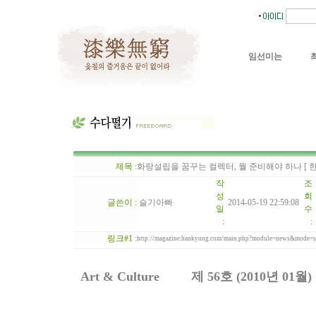
임선미는
제목 :
화랑설립을 꿈꾸는 컬렉터, 뭘 준비해야 하나 [ 한국경제매거
작
조
성
회
글쓴이 :
슬기아빠
2014-05-19 22:59:08
일
수
:
:
링크#1 :
http://magazine.hankyung.com/main.php?module=news&mod
Art & Culture
제 56호 (2010년 01월)