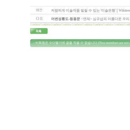
저렴하게 미술작품 빌릴 수 있는 '미술은행' [ Wikitree 20
어변성룡도-등용문
<연재> 심규섭의 아름다운 우리그림-
- 비회원은 수다떨기에 글을 적을 수 없습니다.(Non-members are not allowed 