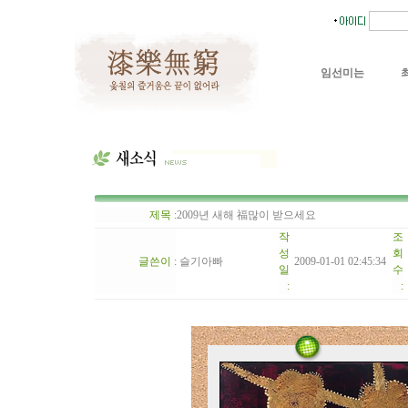
임선미는
제목 :
2009년 새해 福많이 받으세요
작
조
성
회
글쓴이 :
슬기아빠
2009-01-01 02:45:34
일
수
:
: