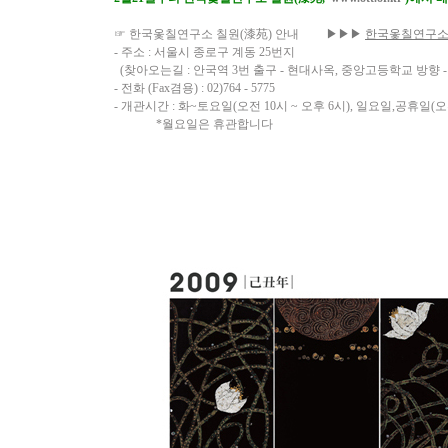
☞ 한국옻칠연구소 칠원(漆苑) 안내
▶▶▶
한국옻칠연구소 
- 주소 : 서울시 종로구 계동 25번지
(찾아오는길 : 안국역 3번 출구 - 현대사옥, 중앙고등학교 방향 
- 전화 (Fax겸용) : 02)764 - 5775
- 개관시간 : 화~토요일(오전 10시 ~ 오후 6시), 일요일,공휴일(오전
*월요일은 휴관합니다