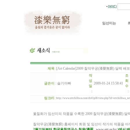
임선미는
제목 :
[Art Calendar]2009 칠악무궁(漆樂無窮) 달력 배
작
조
성
회
글쓴이 :
슬기아빠
2009-01-24 15:58:41
일
수
:
:
링크#1 :
http://www.ottchilhwa.com/zb41pl8/view.php?id=ottchilhw
옻칠화가 임선미의 작품을 수록한 2009 칠악무궁(漆樂無窮) 
칠악무궁(漆樂無窮) 홈페이지 회원 및 임선미 작가의 작품을 
2월21일부터 한국옻칠연구소 칠원(漆苑,
www.ott.or.kr
)에서 