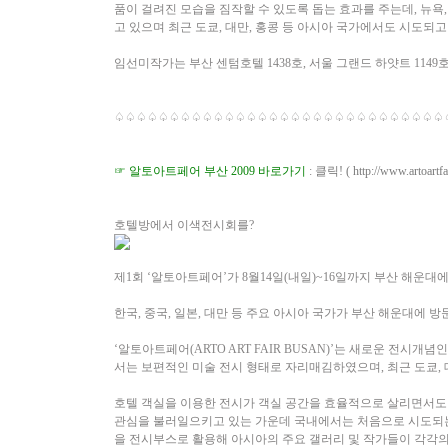
품이 걸려진 모습을 짐작할 수 있도록 돕는 효과를 주는데, 뉴
고 있으며 최근 도쿄, 대만, 홍콩 등 아시아 국가에서도 시도되
임선미작가는 부산 센텀호텔 1438호, 서울 그랜드 하얏트 11
♤♤♤♤♤♤♤♤♤♤♤♤♤♤♤♤♤♤♤♤♤♤♤♤♤♤♤♤♤♤
☞ 알토아트페어 부산 2009 바로가기
:
클릭! (
http://www.artoartfa
호텔방에서 이색전시회를?
제1회 ‘알토아트페어’가 8월14일(내일)~16일까지 부산 해운대
한국, 중국, 일본, 대만 등 주요 아시아 국가가 부산 해운대에 
‘알토아트페어(ARTO ART FAIR BUSAN)’는 새로운 전시
서는 보편적인 미술 전시 형태로 자리매김하였으며, 최근 도쿄, 
호텔 객실을 이용한 전시가 객실 공간을 효율적으로 살리면서도
관심을 불러일으키고 있는 가운데 국내에서는 처음으로 시도되는 
을 전시부스로 활용해 아시아의 주요 갤러리 및 작가들이 각각의