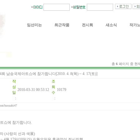
임선미는
최근작품
전시회
새소식
작가
총
6
페이지 중 현
제4회 남송국제아트쇼에 참가합니다[2010. 4. 8(목) ~ 4. 17(토)]
작
조
성
회
2010-03-31 00:53:12
10179
일
수
:
:
.com/husuabi47
제아트쇼에 참가합니다.
자 (사랑의 선과 색展)
8일 ~ 4월 17일(10일간) ※월요일은 휴관없이 전시진행