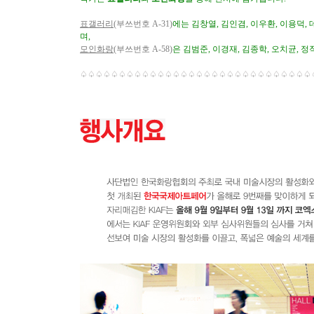
표갤러리
(부쓰번호 A-31)
에는 김창열, 김인겸, 이우환, 이용덕,
며,
모인화랑
(부쓰번호 A-58)
은 김범준, 이경재, 김종학, 오치균,
♤♤♤♤♤♤♤♤♤♤♤♤♤♤♤♤♤♤♤♤♤♤♤♤♤♤♤♤♤♤