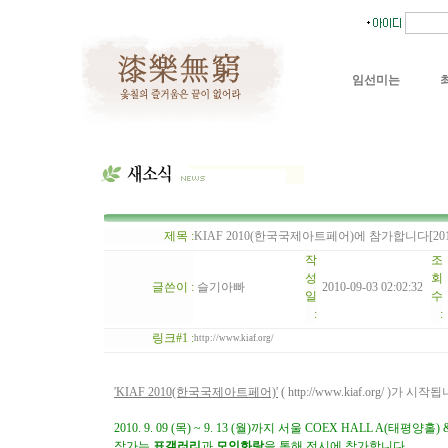
임선미는
제목 :
KIAF 2010(한국국제아트페어)에 참가합니다[2010. 9. 
작
조
성
회
글쓴이 :
슬기아빠
2010-09-03 02:02:32
일
수
:
:
링크#1 :
http://www.kiaf.org/
'KIAF 2010(한국국제아트페어)'
(
http://www.kiaf.org/
)가 시작됩
2010. 9. 09 (목) ~ 9. 13 (월)까지 서울 COEX HALL A(
작가는
표갤러리
과
모인화랑
을 통해 전시에 참가합니다.