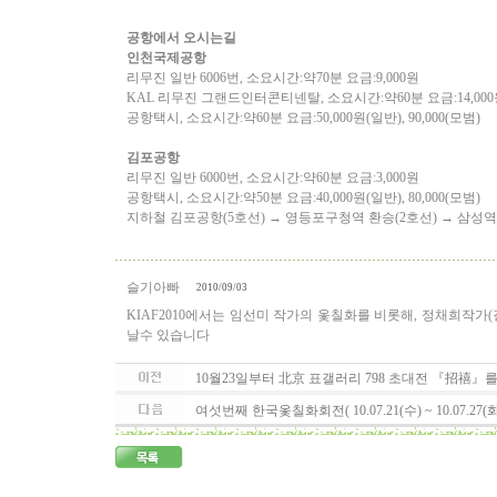
공항에서 오시는길
인천국제공항
리무진 일반 6006번,
소요시간:약70분 요금:9,000원
KAL 리무진 그랜드인터콘티넨탈,
소요시간:약60분 요금:14,00
공항택시,
소요시간:약60분 요금:50,000원(일반), 90,000(모범)
김포공항
리무진 일반 6000번,
소요시간:약60분 요금:3,000원
공항택시,
소요시간:약50분 요금:40,000원(일반), 80,000(모범)
지하철 김포공항(5호선) → 영등포구청역 환승(2호선) → 삼성역
슬기아빠
2010/09/03
KIAF2010에서는 임선미 작가의 옻칠화를 비롯해, 정채희작가(갤
날수 있습니다
10월23일부터 北京 표갤러리 798 초대전 『招禧』를 엽니다(
여섯번째 한국옻칠화회전( 10.07.21(수) ~ 10.07.27(