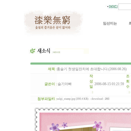
임선미는
제목 :
홍슬기 첫생일잔치에 초대합니다.(2006.08.26)
작
조
성
회
글쓴이 :
슬기아빠
2006-08-15 01:21:59
일
수
:
:
첨부파일#1 :
sulgi_stamp.jpg (390.4 KB)
- download :
203