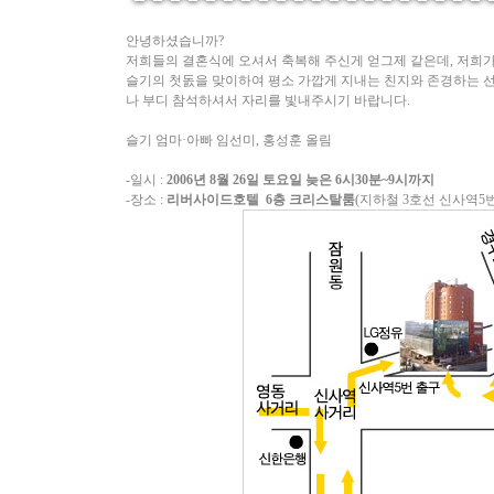
안녕하셨습니까?
저희들의 결혼식에 오셔서 축복해 주신게 얻그제 같은데, 저희
슬기의 첫돐을 맞이하여 평소 가깝게 지내는 친지와 존경하는 선
나 부디 참석하셔서 자리를 빛내주시기 바랍니다.
슬기 엄마·아빠 임선미, 홍성훈 올림
-일시 :
2006년 8월 26일 토요일 늦은 6시30분~9시까지
-장소 :
리버사이드호텔 6층 크리스탈룸
(지하철 3호선 신사역5번 출구