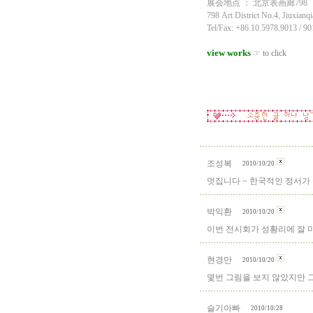
展会地点 ： 北京表画廊798 
798 Art District No.4, Jiuxianq
Tel/Fax: +86.10.5978.9013 / 
view works
☞ to click
조성복
2010/10/20
멋집니다 ~ 한국적인 정서가
박익환
2010/10/20
이번 전시회가 성황리에 잘 마
현경만
2010/10/20
몇번 그림을 보지 않았지만 
슬기아빠
2010/10/28