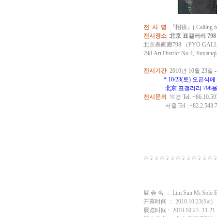
전 시 명
『招禧』( Calling for
전시장소
北京 표갤러리 798 
北京表画廊798 （PYO GA
798 Art District No.4, Jiuxianq
전시기간
2010년 10월 23일 
* 10/23(토) 오픈
北京 표갤러리 798을 
전시문의
북경 Tel: +86.10.5
서울 Tel : +82.2.543.73
♤♤♤♤♤♤♤♤♤♤♤♤♤
展 会 名 ： Lim Sun Mi Solo Exhi
开幕时间 ： 2010.10.23(Sat)
展览时间 : 2010.10.23- 11.21