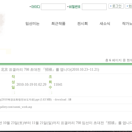
임선미는
최근작품
전시회
새소식
작가
총
6
페이지 중 현
北京 표갤러리 798 초대전 『招禧』를 엽니다(2010.10.23~11.21)
작
조
성
회
2010-10-19 01:02:29
11041
일
수
:
:
ing(2010북경표화랑전보도자료).ppt (1.63 MB)
- download :
18
ogallery.com/sunmi_work.asp
년 10월 23일(토)부터 11월 21일(일)까지 표갤러리 798 임선미 초대전『招禧』를 엽니다