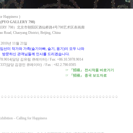
 Happiness )
(PYO GALLERY 798)
LLERY 798）北京市朝阳区酒仙桥路4号798艺术区表画廊
iao Road, Chaoyang District, Beijing, China
- 2010년 11월 21일
식에 임선미 작가와 가족(슬기아빠, 슬기, 용기)이 모두 나와
방문하신 관객님들께 인사를 드리겠습니다.
978.9014(담당 김유림 큐레이터) / Fax: +86.10.5978.9014
37(담당 김경민 큐레이터) / Fax : +82.2.790.0595
☞ 『招禧』 전시작품 바로가기
☞ 『招禧』 중국 보도자료
♤♤♤♤♤♤♤♤♤♤♤♤♤♤♤♤♤♤♤♤♤♤♤♤♤♤♤♤♤♤♤♤♤♤♤♤♤
bition – Calling for Happiness