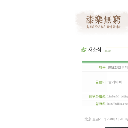
제목 :
10월23일부터 
글쓴이 :
슬기아빠
첨부파일#1 :
LimSunMi_beij
링크#1 :
http://beijing.py
北京 표갤러리 798에서 2010