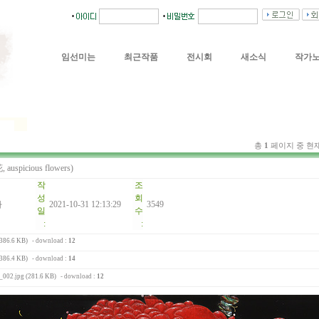
임선미는
최근작품
전시회
새소식
작가
총
1
페이지 중 현
spicious flowers)
작
조
성
회
빠
2021-10-31 12:13:29
3549
일
수
:
:
(386.6 KB)
- download :
12
(386.4 KB)
- download :
14
002.jpg (281.6 KB)
- download :
12