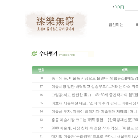
임선미는
중국의 돈, 미술품 시장으로 몰린다 [연합뉴스][매일경제] 
38
미술시장 일단 바닥찍고 상승무드?…거래는 다소 위축 [한국
37
그림값 싸고 탄탄한 畵力…46~69세 중견작가의 힘![한국경
36
이호재 서울옥션 대표, "소더비 주가 강세…미술시장 하반
35
미술품 투자, 지금이 최적기다-미술경매 재테크 [머니투데이
34
홍콩 미술시장 코드는 東西 융합… [한국경제신문] 2009
33
2009 미술계, 시장 침체 속 젊은 작가 약진... [헤럴드 생생
32
대기업 미술관 '문화경영' 코드로 뜬다... [서울경제] 2009
31