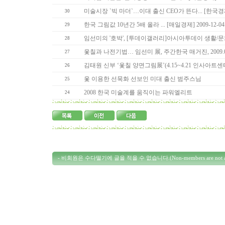
미술시장 `빅 마더`…이대 출신 CEO가 뜬다... [한국경제] 
30
한국 그림값 10년간 5배 올라 ... [매일경제] 2009-12-04
29
임선미의 '호박', [투데이갤러리]아시아투데이 생활/문화, 2
28
옻칠과 나전기법… 임선미 展, 주간한국 매거진, 2009.07.
27
김태원 신부 ‘옻칠 양면그림展’(4.15~4.21 인사아트센터. 4
26
옻 이용한 선묵화 선보인 미대 출신 범주스님
25
2008 한국 미술계를 움직이는 파워엘리트
24
- 비회원은 수다떨기에 글을 적을 수 없습니다.(Non-members are not allowed 