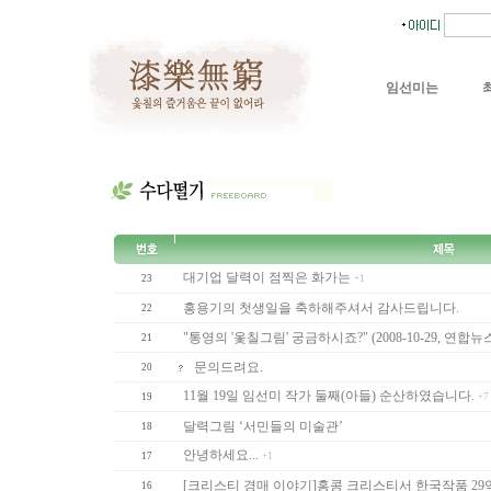
임선미는
대기업 달력이 점찍은 화가는
23
+1
홍용기의 첫생일을 축하해주셔서 감사드립니다.
22
"통영의 '옻칠그림' 궁금하시죠?" (2008-10-29, 연합뉴
21
문의드려요.
20
11월 19일 임선미 작가 둘째(아들) 순산하였습니다.
19
+7
달력그림 ‘서민들의 미술관’
18
안녕하세요...
17
+1
[크리스티 경매 이야기]홍콩 크리스티서 한국작품 2
16