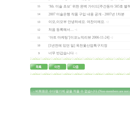
‘Mr. 미술 초보’ 위한 완벽 가이드[주간동아 585호 별
15
2007 미술은행 작품 구입 내용 공개 - 2007년 1차분
14
이모,이모부 안녕하세요. 여찬이에요.
13
+2
처음 등록해서....
12
+1
‘아트 마케팅’[이코노믹리뷰 2006-11-24]
11
+2
[1년전에 있던 일] 옥천옻산업특구지정
10
너무 반갑습니다
9
+1
- 비회원은 수다떨기에 글을 적을 수 없습니다.(Non-members are not allowed 