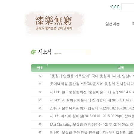
임선미는
"옻칠에 염원을 가득담아" 국내 옻칠화 1세대, 임선
72
롯데백화점 울산점 MVG라운지에 옻칠화 전시합니다[2016.
71
제11회 한국옻칠협회전 ‘옻칠예술의 새 길’(2016.4.6~4.
70
제34회 2016 화랑미술제에 참가합니다[2016.3.3 (목) ~3
69
2016 서울한옥박람회가 엽립니다.(2016.02.18~2016.02.
68
제 1차 아시아 칠예전(2015.06.01~2015.06.28)에 참
67
[Art Marketing]옻칠화와 함께하는 ‘셀 투 셀 에센스-
66
임선미 옻칠화 판매전을 진행합니다.(두인갤러리, 2014.10
65