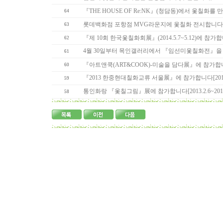
『THE HOUSE OF Re:NK』(청담동)에서 옻칠화를
64
롯데백화점 포항점 MVG라운지에 옻칠화 전시합니다[2014.
63
『제 10회 한국옻칠화회展』(2014.5.7~5.12)에 참가
62
4월 30일부터 목인갤러리에서 『임선미옻칠화전』을 엽니다(20
61
『아트앤쿡(ART&COOK)-미술을 담다展』에 참가합니다[2013
60
『2013 한중현대칠화교류 서울展』에 참가합니다[2013.11.
59
통인화랑 『옻칠그림』展에 참가합니다[2013.2.6~2013.
58